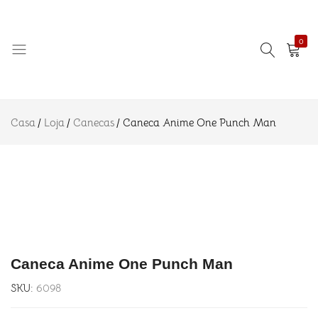
R$
22.90
Man
R$
39.90
Descrição
0
Informação adicional
Avaliações (0)
Amo
Eternizando
Azulejo
ideias!
Casa
Loja
Canecas
Caneca Anime One Punch Man
Caneca Anime One Punch Man
SKU:
6098