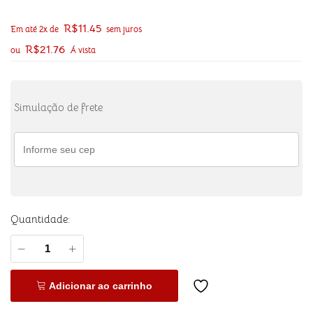
R$
11.45
Em até 2x de
sem juros
R$
21.76
ou
Á vista
Simulação de frete
Quantidade:
Adicionar ao carrinho