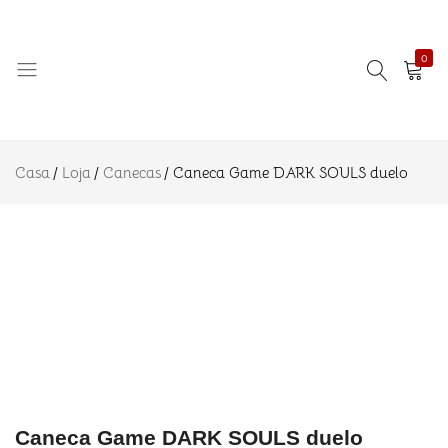
Game
R$
22.90
Adicionar a
DARK
SOULS
duelo
0
Descrição
Informação
Amo
Eternizando
adicional
Azulejo
ideias!
Avaliações
Casa
Loja
Canecas
Caneca Game DARK SOULS duelo
(0)
Caneca Game DARK SOULS duelo