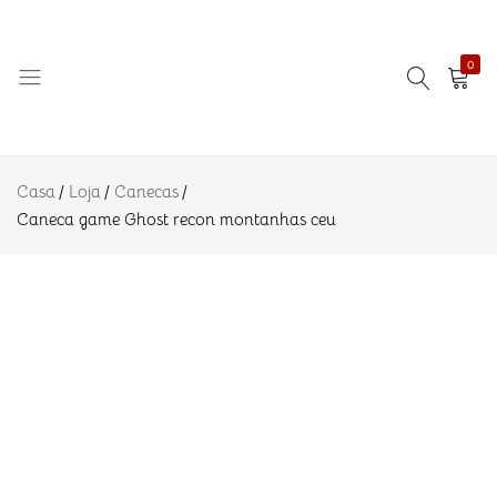
game
R$
22.90
Adicionar 
Ghost
recon
montanhas
0
ceu
Descrição
Informação
Amo
Eternizando
adicional
Azulejo
ideias!
Casa
Loja
Canecas
Avaliações
Caneca game Ghost recon montanhas ceu
(0)