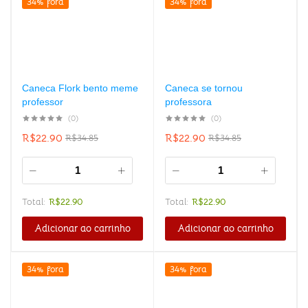
34% fora
34% fora
Caneca Flork bento meme
Caneca se tornou
professor
professora
(0)
(0)
R$
22.90
R$
22.90
R$
34.85
R$
34.85
Total:
R$
22.90
Total:
R$
22.90
Adicionar ao carrinho
Adicionar ao carrinho
34% fora
34% fora