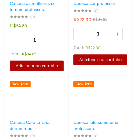
Caneca as melhores se
Caneca ser professor
tornam professora
(0)
(0)
R$
22.90
R$
34.85
R$
34.85
Total:
R$
22.90
Total:
R$
34.85
Adicionar ao carrinho
Adicionar ao carrinho
34% fora
34% fora
Caneca Café Ensinar
Caneca lute como uma
dormir repetir
professora
(0)
(0)