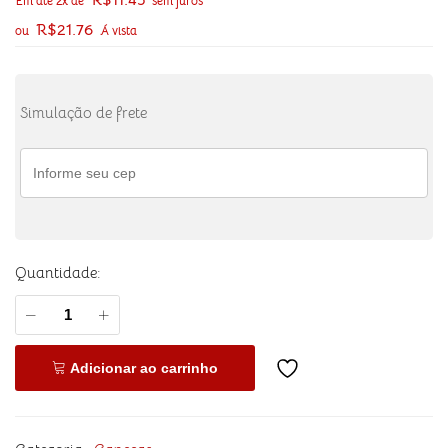
R$
11.45
Em até 2x de
sem juros
R$
21.76
ou
Á vista
Simulação de frete
Quantidade:
Adicionar ao carrinho