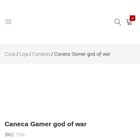
Gamer
R$
22.90
Adicionar a
god of war
Descrição
0
Informação
adicional
Avaliações
Amo
Eternizando
(0)
Azulejo
ideias!
Casa
Loja
Canecas
Caneca Gamer god of war
Caneca Gamer god of war
SKU:
7514