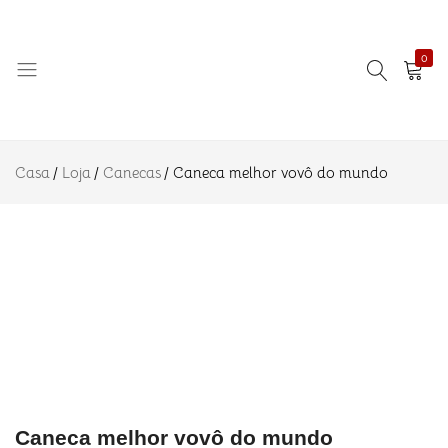
R$
22.90
melhor
Adicionar ao
vovô do
R$
39.90
mundo
0
Descrição
Informação
adicional
Amo
Eternizando
Avaliações
Azulejo
ideias!
Casa
Loja
(0)
Canecas
Caneca melhor vovô do mundo
Caneca melhor vovô do mundo