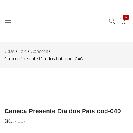
R$
22.90
Presente
Adicionar ao
Dia dos
R$
44.95
Pais cod-
040
0
Descrição
Informação
Amo
Eternizando
adicional
Azulejo
ideias!
Avaliações
Casa
Loja
Canecas
(0)
Caneca Presente Dia dos Pais cod-040
Caneca Presente Dia dos Pais cod-040
SKU:
4007