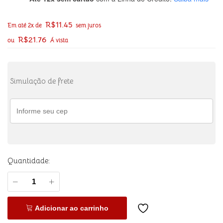
R$
11.45
Em até 2x de
sem juros
R$
21.76
ou
Á vista
Simulação de frete
Quantidade:
Adicionar ao carrinho