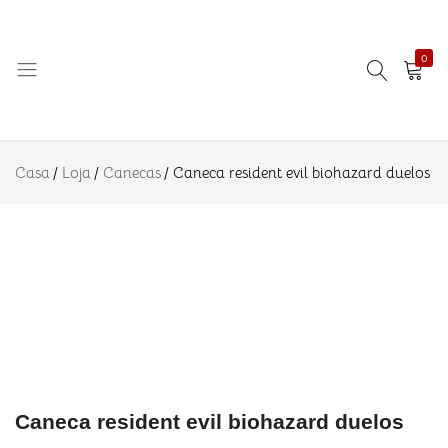
resident
R$
22.90
Adicionar a
evil
biohazard
duelos
0
Descrição
Informação
Amo
Eternizando
adicional
Azulejo
ideias!
Avaliações
Casa
Loja
Canecas
Caneca resident evil biohazard duelos
(0)
Caneca resident evil biohazard duelos