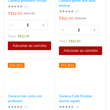
Caneca professor coruja
Caneca gente que ama
ensinar
(0)
(0)
R$
22.90
R$
34.85
R$
22.90
R$
34.85
Total:
R$
22.90
Total:
R$
22.90
Adicionar ao carrinho
Adicionar ao carrinho
34% fora
34% fora
Caneca lute como um
Caneca Café Ensinar
professor
dormir repetir
(0)
(0)