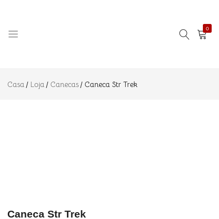
R$
22.90
Str Trek
Adicionar ao
R$
39.90
Descrição
0
Informação
adicional
Avaliações
Amo
Eternizando
(0)
Azulejo
ideias!
Casa
Loja
Canecas
Caneca Str Trek
Caneca Str Trek